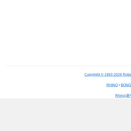
Copyright © 1993-2026 Robe
RHINO
•
BON
Rhino