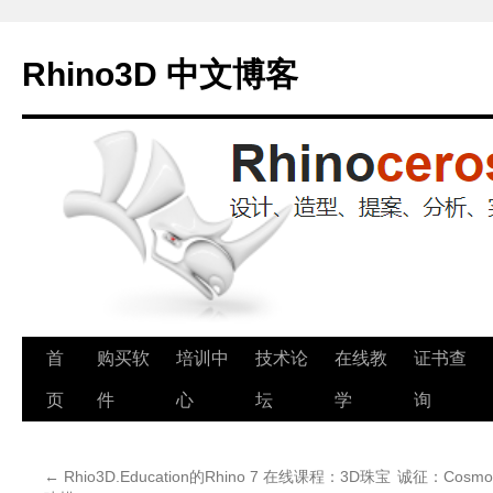
Rhino3D 中文博客
跳
首
购买软
培训中
技术论
在线教
证书查
至
页
件
心
坛
学
询
正
←
Rhio3D.Education的Rhino 7 在线课程：3D珠宝
诚征：Cosmo 
文