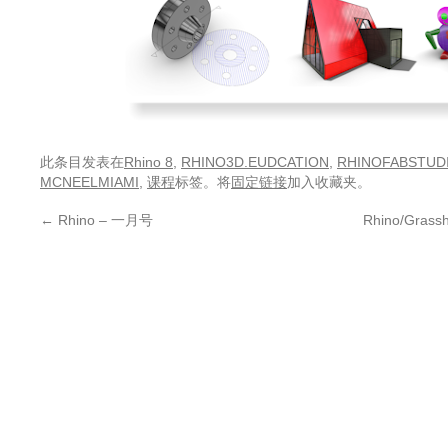
此条目发表在
Rhino 8
,
RHINO3D.EUDCATION
,
RHINOFABSTUD
MCNEELMIAMI
,
课程
标签。将
固定链接
加入收藏夹。
←
Rhino – 一月号
Rhino/Gra