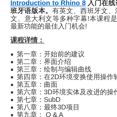
Introduction to Rhino 8
入门在线
班牙语版本。
有英文、西班牙文、
文、意大利文等多种字幕!本课程
最新功能的最佳入门机会!
课程详情：
第一章：开始前的建议
第二章：界面介绍
第三章：绘制与编辑曲线
第四章：在2D环境变换使用操作
第五章：曲面
第六章：3D环境实体及改进的操
第七章：SubD
第八章：最终3D项目
第九章： Q & A