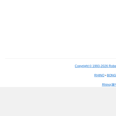
Copyright © 1993-2026 Robe
RHINO
•
BON
Rhino