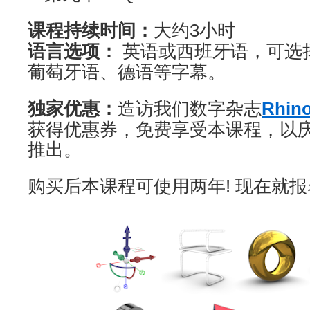
课程持续时间：
大约3小时
语言选项：
英语或西班牙语，可选
葡萄牙语、德语等字幕。
独家优惠：
造访我们数字杂志
Rhino
获得优惠券，免费享受本课程，以
推出。
购买后本课程可使用两年! 现在就报