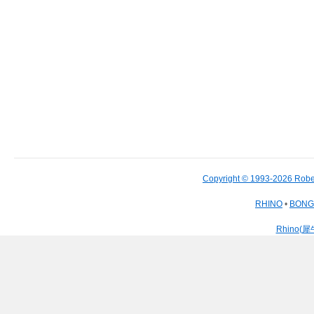
Copyright © 1993-2026 Robe
RHINO
•
BON
Rhino