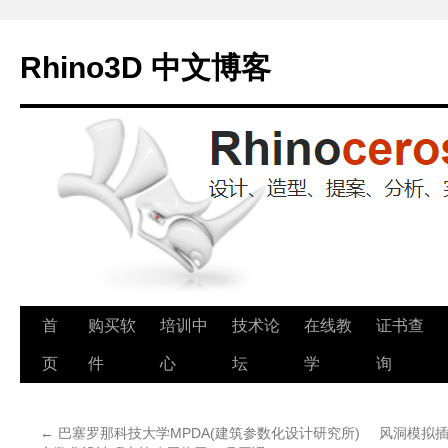
Rhino3D 中文博客
跳
首
购买软
培训中
技术论
在线教
证书查
至
页
件
心
坛
学
询
正
←
巴塞罗那科技大学MPDA(建筑参数化设计研究所)
风洞模拟插件
文