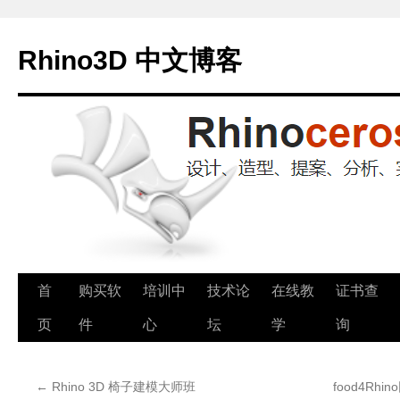
Rhino3D 中文博客
跳
首
购买软
培训中
技术论
在线教
证书查
至
页
件
心
坛
学
询
正
←
Rhino 3D 椅子建模大师班
food4Rh
文