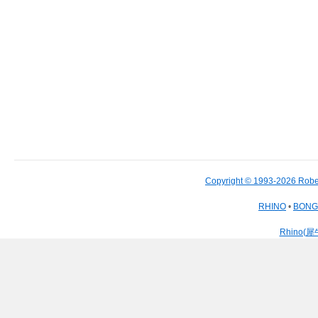
Copyright © 1993-2026 Robe
RHINO
•
BON
Rhino