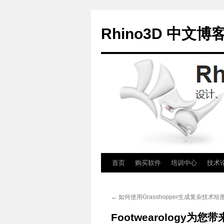
Rhino3D 中文博
跳
首页
购买软件
培训中心
技术
至
←
如何使用Grasshopper生成复杂技术绘图
正
Footwearology为
文