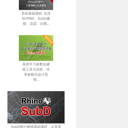
系统基础课程, 包含
NURBS、SubD建
模，渲染、出图...
系统学习参数化建
模工具与流程，培
养参数化设计思
维...
SubD细分建模基础课程，从零基