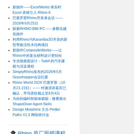
新插件——ExcelWorks 将实时
Excel 表格引入 Rhino 8
巴塞罗那Rhino开发者会议 ——
2026年9月25日
探索RHINO BIM IFC——参数化建
筑插件
利用Rhino与Karamba3D开发的新
型弯曲活性木结构项目
新插件CompositeWorks——让
Rhino中的复合材料设计更轻松
专业级曲面设计：Sabit 的汽车建
模与渲染课程
SimplyRhino发布的2026年5月
Grasshopper会议纪要
Rhino World 2026 巴塞罗那（10
月21-23日）—— 特邀演讲嘉宾已
确认，早鸟票价截止至8月4日
为你的编码智能体赋能：隆重推出
ShapeDiver Agent Skills
Design Morphine 主办 Plotter
Paths V1.0 网络研讨会
Rhino 原厂面授课程