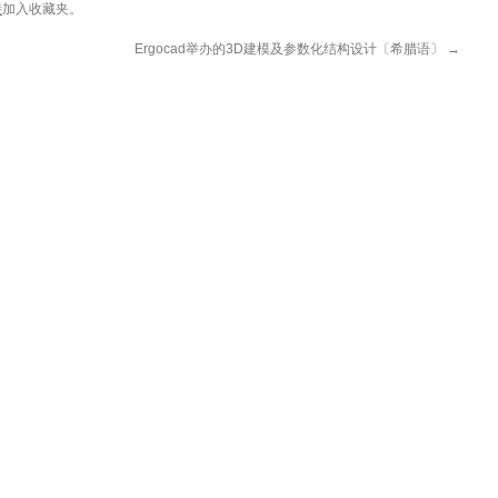
接
加入收藏夹。
Ergocad举办的3D建模及参数化结构设计〔希腊语〕
→