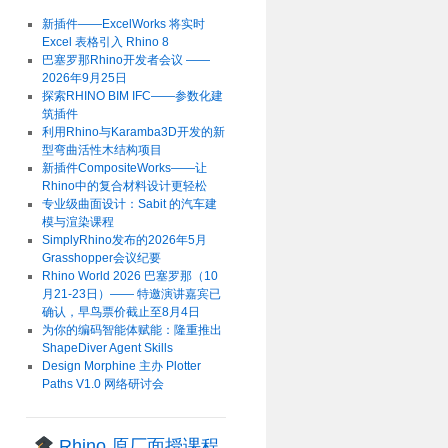
新插件——ExcelWorks 将实时
Excel 表格引入 Rhino 8
巴塞罗那Rhino开发者会议 ——
2026年9月25日
探索RHINO BIM IFC——参数化建
筑插件
利用Rhino与Karamba3D开发的新
型弯曲活性木结构项目
新插件CompositeWorks——让
Rhino中的复合材料设计更轻松
专业级曲面设计：Sabit 的汽车建
模与渲染课程
SimplyRhino发布的2026年5月
Grasshopper会议纪要
Rhino World 2026 巴塞罗那（10
月21-23日）—— 特邀演讲嘉宾已
确认，早鸟票价截止至8月4日
为你的编码智能体赋能：隆重推出
ShapeDiver Agent Skills
Design Morphine 主办 Plotter
Paths V1.0 网络研讨会
Rhino 原厂面授课程