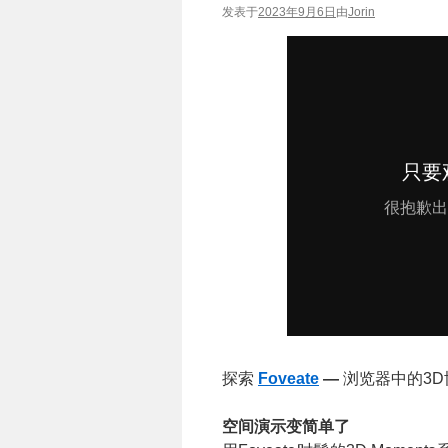
发表于
2023年9月6日
由
Jorin
探索
Foveate
—
浏览器中的3D
空间
演示
变简单了