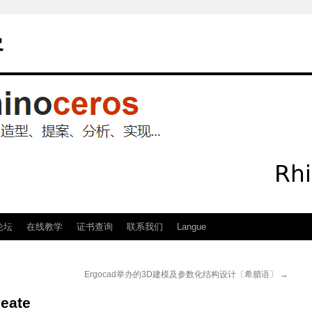
客
论坛
在线教学
证书查询
联系我们
Langue
Ergocad举办的3D建模及参数化结构设计〔希腊语〕
→
ate