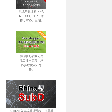
系统基础课程, 包含
NURBS、SubD建
模，渲染、出图...
系统学习参数化建
模工具与流程，培
养参数化设计思
维...
SubD细分建模基础课程，从零基