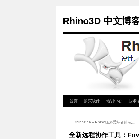
Rhino3D 中文博
跳
首页
购买软件
培训中心
技术
至
←
Rhinozine – Rhino狂热爱好者的杂志
正
全新远程协作工具：Fove
文