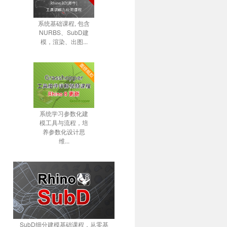
系统基础课程, 包含
NURBS、SubD建
模，渲染、出图...
系统学习参数化建
模工具与流程，培
养参数化设计思
维...
SubD细分建模基础课程，从零基