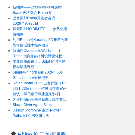
新插件——ExcelWorks 将实时
Excel 表格引入 Rhino 8
巴塞罗那Rhino开发者会议 ——
2026年9月25日
探索RHINO BIM IFC——参数化建
筑插件
利用Rhino与Karamba3D开发的新
型弯曲活性木结构项目
新插件CompositeWorks——让
Rhino中的复合材料设计更轻松
专业级曲面设计：Sabit 的汽车建
模与渲染课程
SimplyRhino发布的2026年5月
Grasshopper会议纪要
Rhino World 2026 巴塞罗那（10
月21-23日）—— 特邀演讲嘉宾已
确认，早鸟票价截止至8月4日
为你的编码智能体赋能：隆重推出
ShapeDiver Agent Skills
Design Morphine 主办 Plotter
Paths V1.0 网络研讨会
Rhino 原厂面授课程