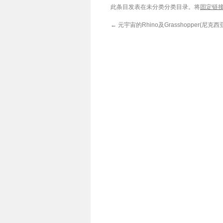
此条目发表在未分类分类目录。将
固定链
←
元宇宙的Rhino及Grasshopper(尼克西