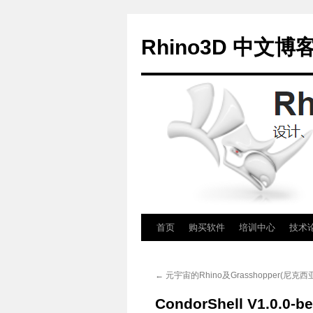
Rhino3D 中文博
跳
首页
购买软件
培训中心
技术
至
←
元宇宙的Rhino及Grasshopper(尼克西
正
CondorShell V1.0.0-be
文