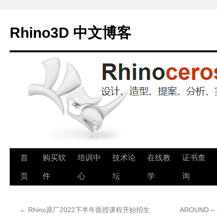
Rhino3D 中文博客
跳
首
购买软
培训中
技术论
在线教
证书查
至
页
件
心
坛
学
询
正
←
Rhino原厂2022下半年面授课程开始招生
AROUND – 
文