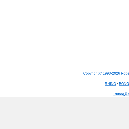
Copyright © 1993-2026 Robe
RHINO
•
BON
Rhino