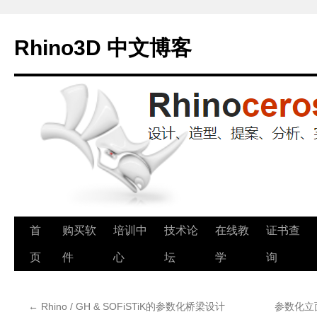
Rhino3D 中文博客
跳
首
购买软
培训中
技术论
在线教
证书查
至
页
件
心
坛
学
询
正
←
Rhino / GH & SOFiSTiK的参数化桥梁设计
参数化立面
文