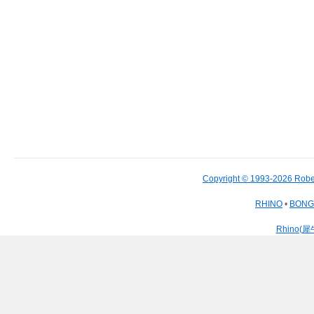
Copyright © 1993-2026 Robe
RHINO
•
BON
Rhino