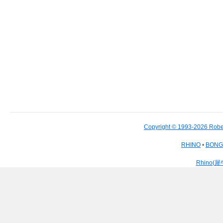
Copyright © 1993-2026 Robe
RHINO
•
BON
Rhino