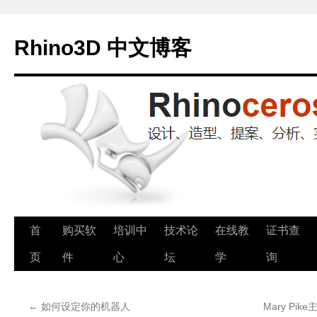
Rhino3D 中文博客
跳
首
购买软
培训中
技术论
在线教
证书查
至
页
件
心
坛
学
询
正
←
如何设定你的机器人
Mary Pi
文