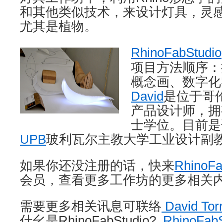
和其他类似技术，来设计灯具，灵感
尤其是植物。
RhinoFabStudio
项目方法顺序：
概念画、数字化
David
是位于哥
产品设计师，拥
士学位。目前是
UPB
玻利瓦尔主教大学工业设计副教
如果你还没注册的话，快来
RhinoF
会员，查看更多工作坊的更多相关
需要更多相关讯息可联络
David Tor
什幺是RhinoFabStudio?
RhinoFab