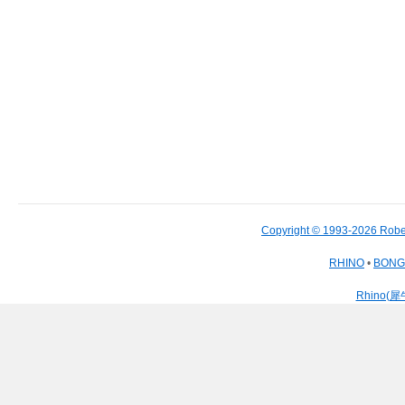
Copyright © 1993-2026 Robe
RHINO
•
BON
Rhino