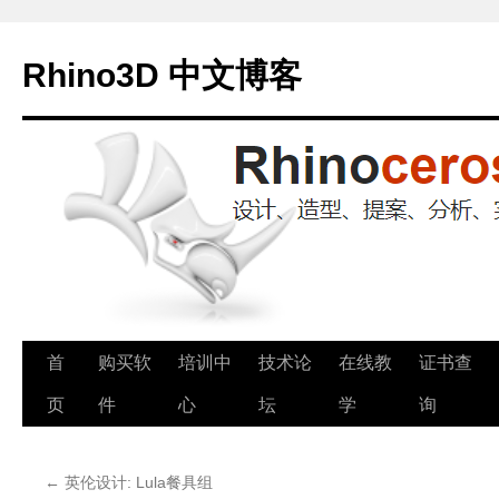
Rhino3D 中文博客
跳
首
购买软
培训中
技术论
在线教
证书查
至
页
件
心
坛
学
询
正
←
英伦设计: Lula餐具组
文