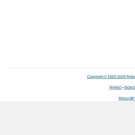
Copyright © 1993-2026 Robe
RHINO
•
BON
Rhino