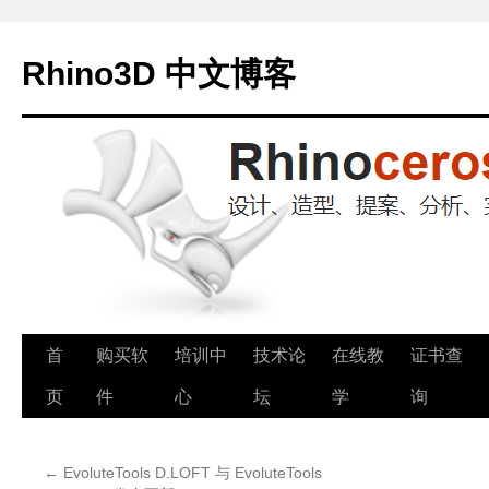
Rhino3D 中文博客
跳
首
购买软
培训中
技术论
在线教
证书查
至
页
件
心
坛
学
询
正
←
EvoluteTools D.LOFT 与 EvoluteTools
文