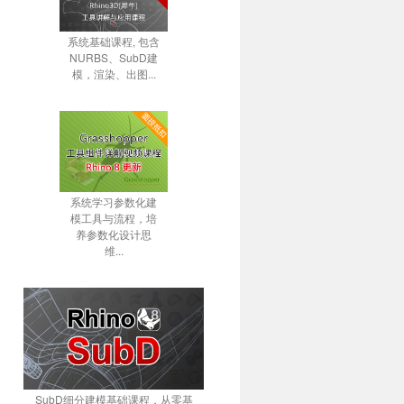
系统基础课程, 包含
NURBS、SubD建
模，渲染、出图...
系统学习参数化建
模工具与流程，培
养参数化设计思
维...
SubD细分建模基础课程，从零基