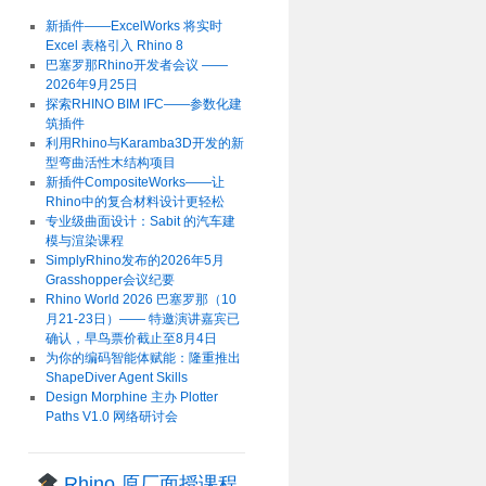
新插件——ExcelWorks 将实时
Excel 表格引入 Rhino 8
巴塞罗那Rhino开发者会议 ——
2026年9月25日
探索RHINO BIM IFC——参数化建
筑插件
利用Rhino与Karamba3D开发的新
型弯曲活性木结构项目
新插件CompositeWorks——让
Rhino中的复合材料设计更轻松
专业级曲面设计：Sabit 的汽车建
模与渲染课程
SimplyRhino发布的2026年5月
Grasshopper会议纪要
Rhino World 2026 巴塞罗那（10
月21-23日）—— 特邀演讲嘉宾已
确认，早鸟票价截止至8月4日
为你的编码智能体赋能：隆重推出
ShapeDiver Agent Skills
Design Morphine 主办 Plotter
Paths V1.0 网络研讨会
Rhino 原厂面授课程