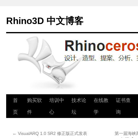
Rhino3D 中文博客
跳
首
购买软
培训中
技术论
在线教
证书查
至
页
件
心
坛
学
询
正
←
VisualARQ 1.0 SR2 修正版正式发表
第一届海峡
文