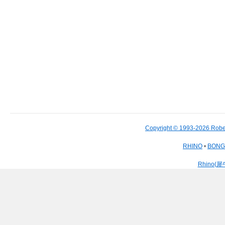
Copyright © 1993-2026 Robe
RHINO
•
BON
Rhino