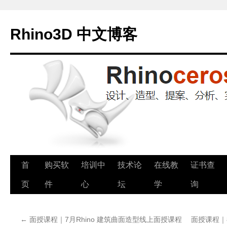
Rhino3D 中文博客
跳
首
购买软
培训中
技术论
在线教
证书查
至
页
件
心
坛
学
询
正
←
面授课程｜7月Rhino 建筑曲面造型线上面授课程
面授课程｜
文