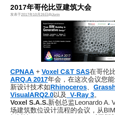
2017年哥伦比亚建筑大会
发表于
2017年10月26日
由
Jorin
CPNAA
+
Voxel C&T SAS
在哥伦
ARQ.A 2017
年会，在这次会议您能
新设计技术如
Rhinoceros
、
Grass
VisualARQ2.0
以及
V-Ray 3
。
Voxel S.A.S.
新创总监Leonardo A. 
场建筑数位设计流程的会议，从BI