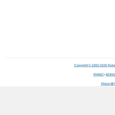
Copyright © 1993-2026 Robe
RHINO
•
BON
Rhino