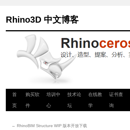
Rhino3D 中文博客
跳
首
购买软
培训中
技术论
在线教
证书查
至
页
件
心
坛
学
询
正
←
RhinoBIM Structure WIP 版本开放下载
文