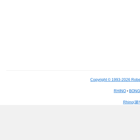
Copyright © 1993-2026 Robe
RHINO
•
BON
Rhino