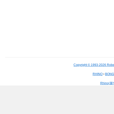
Copyright © 1993-2026 Robe
RHINO
•
BON
Rhino