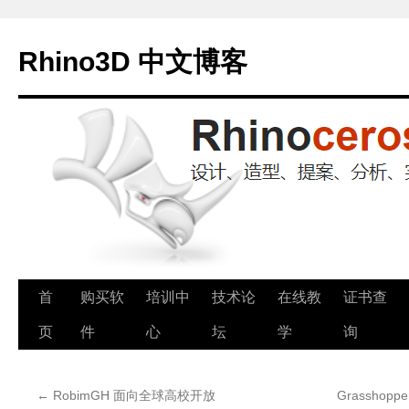
Rhino3D 中文博客
跳
首
购买软
培训中
技术论
在线教
证书查
至
页
件
心
坛
学
询
正
←
RobimGH 面向全球高校开放
Grasshopp
文