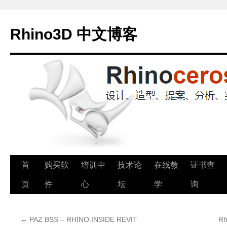
Rhino3D 中文博客
跳
首
购买软
培训中
技术论
在线教
证书查
至
页
件
心
坛
学
询
正
←
PAZ BSS – RHINO.INSIDE REVIT
R
文