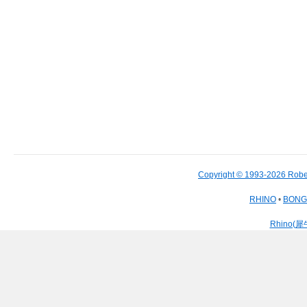
Copyright © 1993-2026 Robe
RHINO
•
BON
Rhino