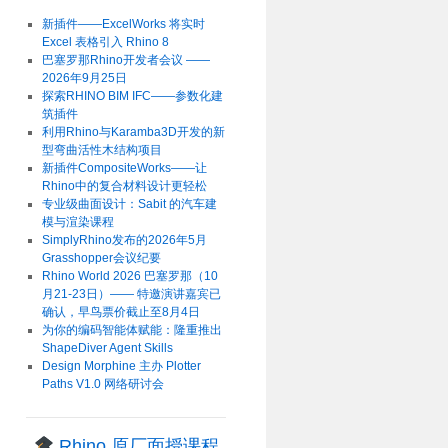
新插件——ExcelWorks 将实时
Excel 表格引入 Rhino 8
巴塞罗那Rhino开发者会议 ——
2026年9月25日
探索RHINO BIM IFC——参数化建
筑插件
利用Rhino与Karamba3D开发的新
型弯曲活性木结构项目
新插件CompositeWorks——让
Rhino中的复合材料设计更轻松
专业级曲面设计：Sabit 的汽车建
模与渲染课程
SimplyRhino发布的2026年5月
Grasshopper会议纪要
Rhino World 2026 巴塞罗那（10
月21-23日）—— 特邀演讲嘉宾已
确认，早鸟票价截止至8月4日
为你的编码智能体赋能：隆重推出
ShapeDiver Agent Skills
Design Morphine 主办 Plotter
Paths V1.0 网络研讨会
Rhino 原厂面授课程