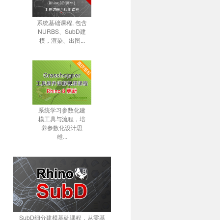
系统基础课程, 包含
NURBS、SubD建
模，渲染、出图...
系统学习参数化建
模工具与流程，培
养参数化设计思
维...
SubD细分建模基础课程，从零基