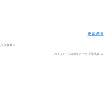
更多详情
接
加入收藏夹。
ASGVIS 公布新的 V-Ray 渲染比赛
→