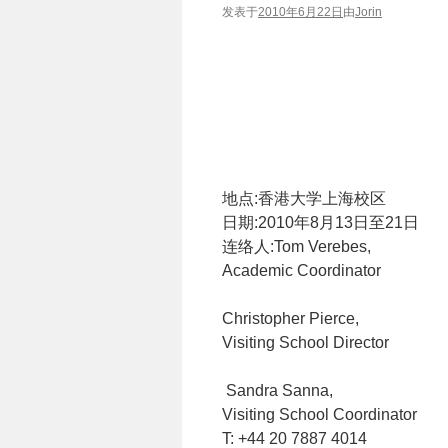
发表于
2010年6月22日
由
Jorin
地点:香港大学上海校区
日期:2010年8月13日至21日
连络人:Tom Verebes,
Academic Coordinator
Christopher Pierce,
Visiting School Director
Sandra Sanna,
Visiting School Coordinator
T: +44 20 7887 4014