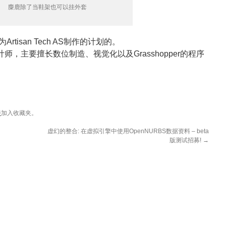
麋鹿除了当鞋架也可以挂外套
rtisan Tech AS制作的计划的。
师，主要擅长数位制造、视觉化以及Grasshopper的程序
接
加入收藏夹。
虚幻的整合: 在虚拟引擎中使用OpenNURBS数据资料 – beta
版测试招募!
→