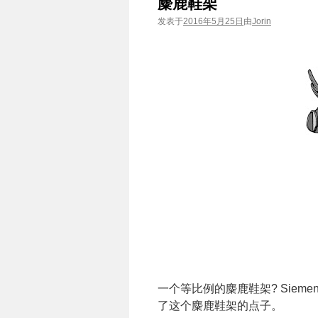
麋鹿鞋架
发表于
2016年5月25日
由
Jorin
一个等比例的麋鹿鞋架? Siem
了这个麋鹿鞋架的点子。