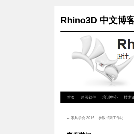
Rhino3D 中文博
跳
首页
购买软件
培训中心
技术
至
←
家具学会 2016 – 参数书架工作坊
正
文