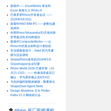
新插件——ExcelWorks 将实时
Excel 表格引入 Rhino 8
巴塞罗那Rhino开发者会议 ——
2026年9月25日
探索RHINO BIM IFC——参数化建
筑插件
利用Rhino与Karamba3D开发的新
型弯曲活性木结构项目
新插件CompositeWorks——让
Rhino中的复合材料设计更轻松
专业级曲面设计：Sabit 的汽车建
模与渲染课程
SimplyRhino发布的2026年5月
Grasshopper会议纪要
Rhino World 2026 巴塞罗那（10
月21-23日）—— 特邀演讲嘉宾已
确认，早鸟票价截止至8月4日
为你的编码智能体赋能：隆重推出
ShapeDiver Agent Skills
Design Morphine 主办 Plotter
Paths V1.0 网络研讨会
Rhino 原厂面授课程