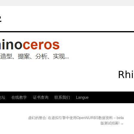
客
论坛
在线教学
证书查询
联系我们
Langue
虚幻的整合: 在虚拟引擎中使用OpenNURBS数据资料 – beta
版测试招募!
→