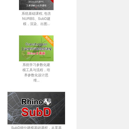
系统基础课程, 包含
NURBS、SubD建
模，渲染、出图...
系统学习参数化建
模工具与流程，培
养参数化设计思
维...
SubD细分建模基础课程，从零基