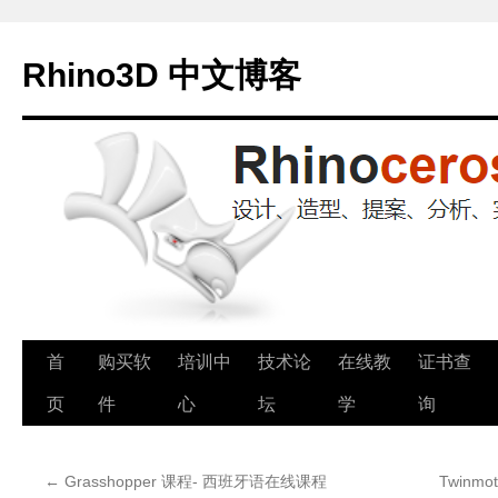
Rhino3D 中文博客
跳
首
购买软
培训中
技术论
在线教
证书查
至
页
件
心
坛
学
询
正
←
Grasshopper 课程- 西班牙语在线课程
Twinm
文