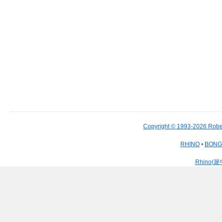
Copyright © 1993-2026 Robe
RHINO
•
BON
Rhino