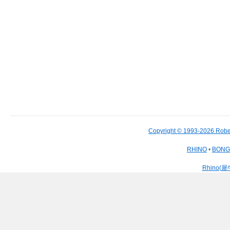
Copyright © 1993-2026 Robe
RHINO
•
BON
Rhino