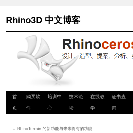
Rhino3D 中文博客
跳
首
购买软
培训中
技术论
在线教
证书查
至
页
件
心
坛
学
询
正
←
RhinoTerrain 的新功能与未来将有的功能
文