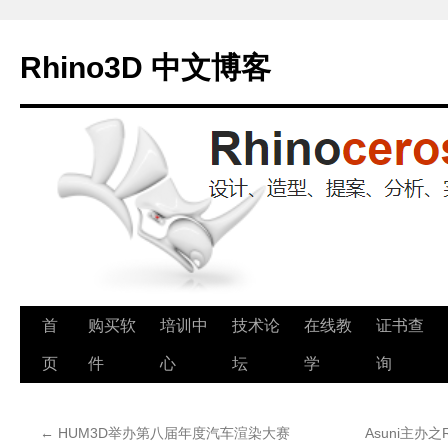
Rhino3D 中文博客
跳
首
购买软
培训中
技术论
在线教
证书查
至
页
件
心
坛
学
询
正
←
HUM3D举办第八届年度汽车渲染大赛
Asuni主办之Rh
文