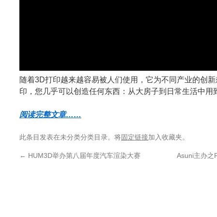
随着3D打印越来越容易被人们使用，它为不同产业的创新
印，您几乎可以创造任何东西：从大房子到日常生活中用
阅读完整文章……
此条目发表在未分类分类目录。将
固定链接
加入收藏夹。
←
HUM3D举办第八届年度汽车渲染大赛
Asuni主办之Rh