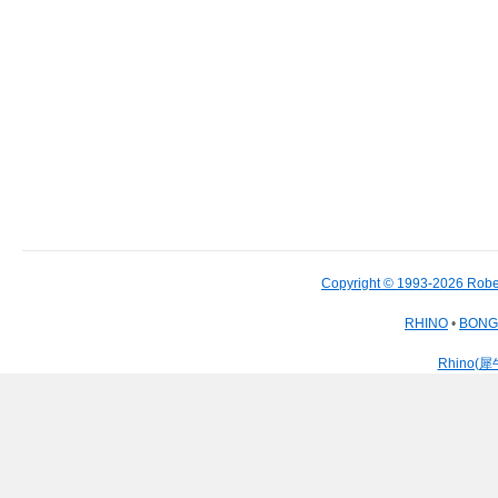
Copyright © 1993-2026 Robe
RHINO
•
BON
Rhino