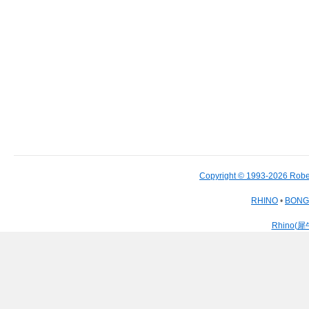
Copyright © 1993-2026 Robe
RHINO
•
BON
Rhino