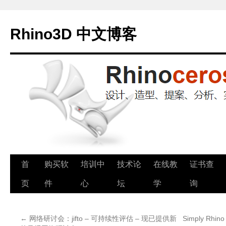
Rhino3D 中文博客
跳
首
购买软
培训中
技术论
在线教
证书查
至
页
件
心
坛
学
询
正
←
网络研讨会：jifto – 可持续性评估 – 现已提供新
Simply Rh
文