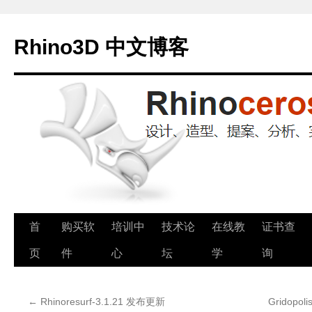
Rhino3D 中文博客
跳
首
购买软
培训中
技术论
在线教
证书查
至
页
件
心
坛
学
询
正
←
Rhinoresurf-3.1.21 发布更新
Gridop
文