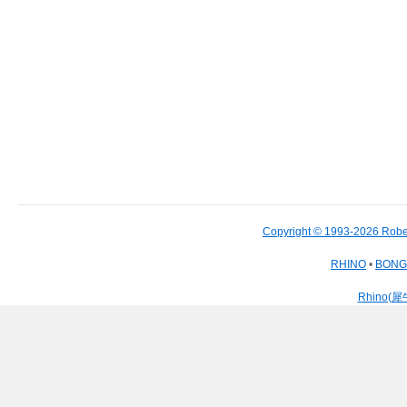
Copyright © 1993-2026 Robe
RHINO
•
BON
Rhino