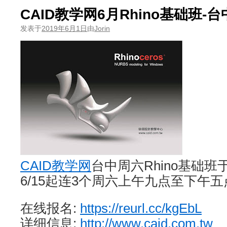
CAID教学网6月Rhino基础班-台
发表于
2019年6月1日
由
Jorin
CAID教学网
台中周六Rhino基础班
6/15起连3个周六上午九点至下午五
在线报名:
https://reurl.cc/kgEbL
详细信息:
http://www.caid.com.tw