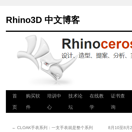
Rhino3D 中文博客
跳
首
购买软
培训中
技术论
在线教
证书查
至
页
件
心
坛
学
询
正
←
CLOAK手表系列：一支手表就是整个系列
8月10至8月
文