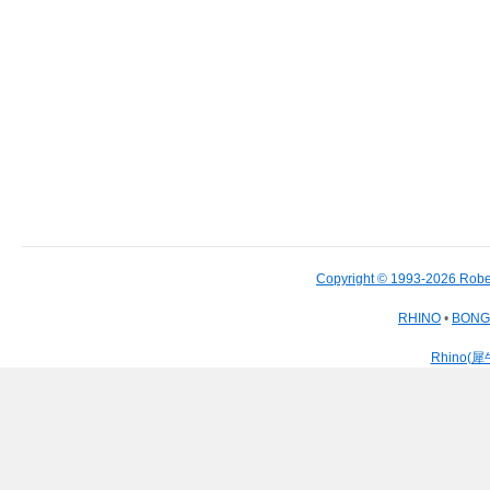
Copyright © 1993-2026 Robe
RHINO
•
BON
Rhino