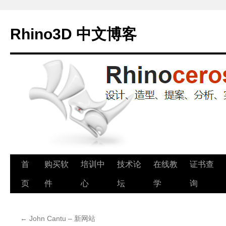
Rhino3D 中文博客
跳
首
购买软
培训中
技术论
在线教
证书查
至
页
件
心
坛
学
询
正
←
John Cantu – 新网站
文