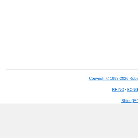
Copyright © 1993-2026 Robe
RHINO
•
BON
Rhino