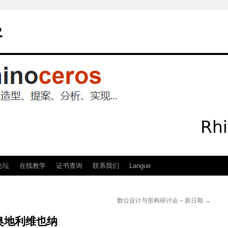
客
论坛
在线教学
证书查询
联系我们
Langue
数位设计与形构研讨会 – 新日期
→
奥地利维也纳