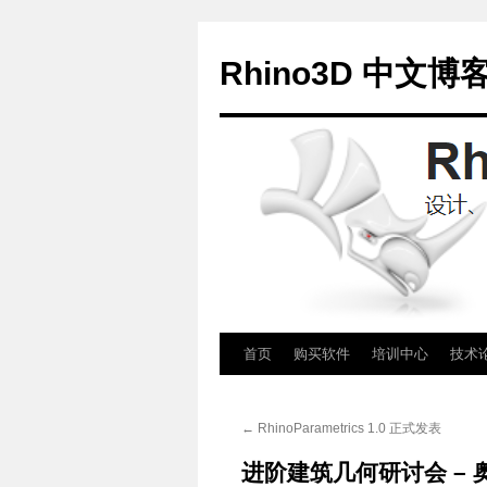
Rhino3D 中文博
跳
首页
购买软件
培训中心
技术
至
←
RhinoParametrics 1.0 正式发表
正
进阶建筑几何研讨会 – 
文