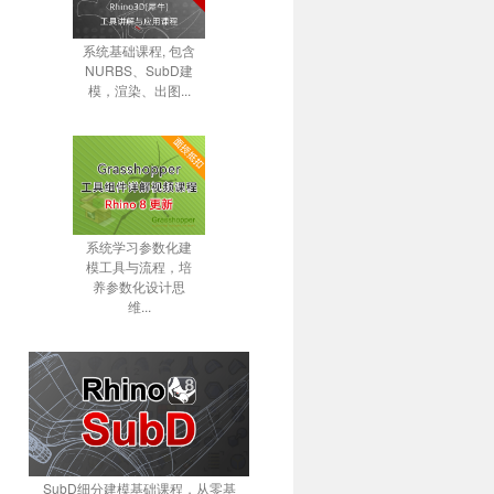
系统基础课程, 包含
NURBS、SubD建
模，渲染、出图...
系统学习参数化建
模工具与流程，培
养参数化设计思
维...
SubD细分建模基础课程，从零基