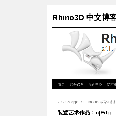
Rhino3D 中文博
跳
首页
购买软件
培训中心
技术
至
←
Grasshopper & Rhinoscript 教育训
正
装置艺术作品：n|Edg 
文