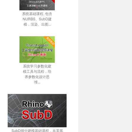
系统基础课程, 包含
NURBS、SubD建
模，渲染、出图...
系统学习参数化建
模工具与流程，培
养参数化设计思
维...
SubD细分建模基础课程，从零基