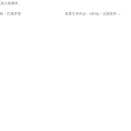
接
加入收藏夹。
练课程 – 巴塞罗那
装置艺术作品：n|Edg – 法国里昂
→