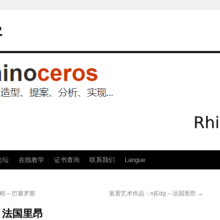
客
论坛
在线教学
证书查询
联系我们
Langue
练课程 – 巴塞罗那
装置艺术作品：n|Edg – 法国里昂
→
– 法国里昂