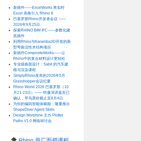
新插件——ExcelWorks 将实时
Excel 表格引入 Rhino 8
巴塞罗那Rhino开发者会议 ——
2026年9月25日
探索RHINO BIM IFC——参数化建
筑插件
利用Rhino与Karamba3D开发的新
型弯曲活性木结构项目
新插件CompositeWorks——让
Rhino中的复合材料设计更轻松
专业级曲面设计：Sabit 的汽车建
模与渲染课程
SimplyRhino发布的2026年5月
Grasshopper会议纪要
Rhino World 2026 巴塞罗那（10
月21-23日）—— 特邀演讲嘉宾已
确认，早鸟票价截止至8月4日
为你的编码智能体赋能：隆重推出
ShapeDiver Agent Skills
Design Morphine 主办 Plotter
Paths V1.0 网络研讨会
Rhino 原厂面授课程