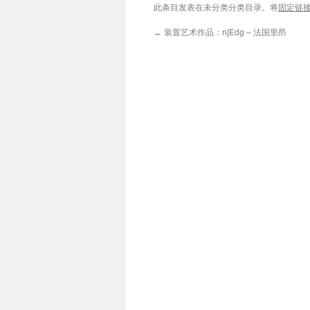
此条目发表在未分类分类目录。将
固定链
←
装置艺术作品：n|Edg – 法国里昂