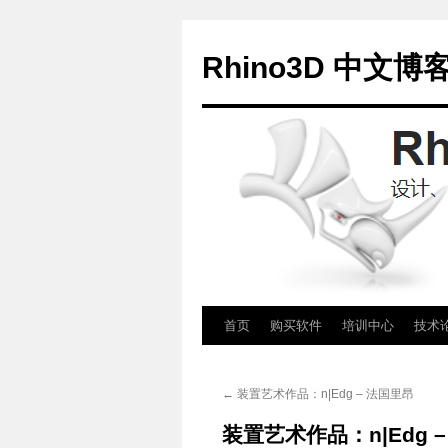
Rhino3D 中文博
跳
首页
购买软件
培训中心
技术
至
←
装置艺术作品：n|Edg – 法国里昂
正
装置艺术作品：n|Edg 
文