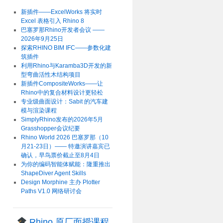
新插件——ExcelWorks 将实时
Excel 表格引入 Rhino 8
巴塞罗那Rhino开发者会议 ——
2026年9月25日
探索RHINO BIM IFC——参数化建
筑插件
利用Rhino与Karamba3D开发的新
型弯曲活性木结构项目
新插件CompositeWorks——让
Rhino中的复合材料设计更轻松
专业级曲面设计：Sabit 的汽车建
模与渲染课程
SimplyRhino发布的2026年5月
Grasshopper会议纪要
Rhino World 2026 巴塞罗那（10
月21-23日）—— 特邀演讲嘉宾已
确认，早鸟票价截止至8月4日
为你的编码智能体赋能：隆重推出
ShapeDiver Agent Skills
Design Morphine 主办 Plotter
Paths V1.0 网络研讨会
Rhino 原厂面授课程