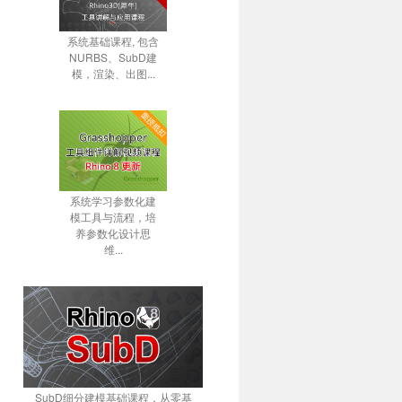
系统基础课程, 包含
NURBS、SubD建
模，渲染、出图...
系统学习参数化建
模工具与流程，培
养参数化设计思
维...
SubD细分建模基础课程，从零基