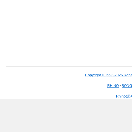
Copyright © 1993-2026 Robe
RHINO
•
BON
Rhino