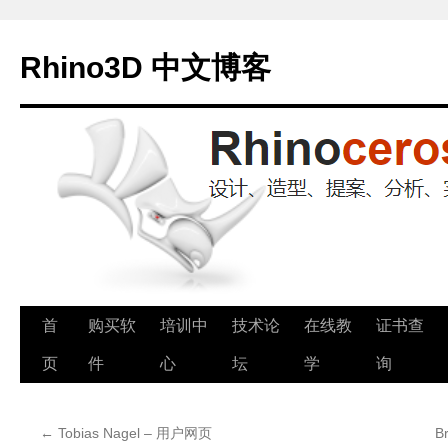
Rhino3D 中文博客
跳
首
购买软
培训中
技术论
在线教
证书查
至
页
件
心
坛
学
询
正
←
Tobias Nagel – 用户网页
Br
文