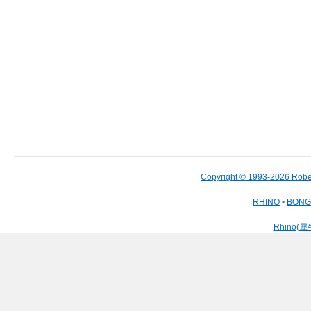
Copyright © 1993-2026 Robe
RHINO
•
BON
Rhino