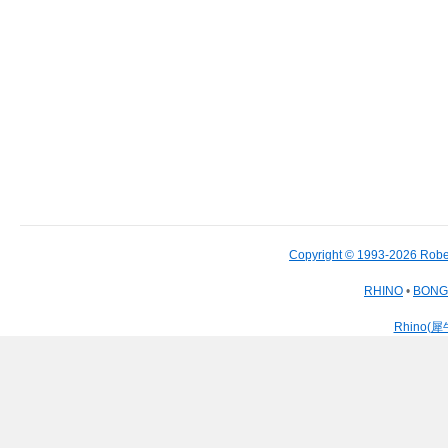
Copyright © 1993-2026 Robe
RHINO
•
BON
Rhino