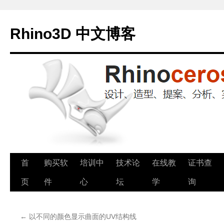
Rhino3D 中文博客
跳
首
购买软
培训中
技术论
在线教
证书查
至
页
件
心
坛
学
询
正
←
以不同的颜色显示曲面的UV结构线
文