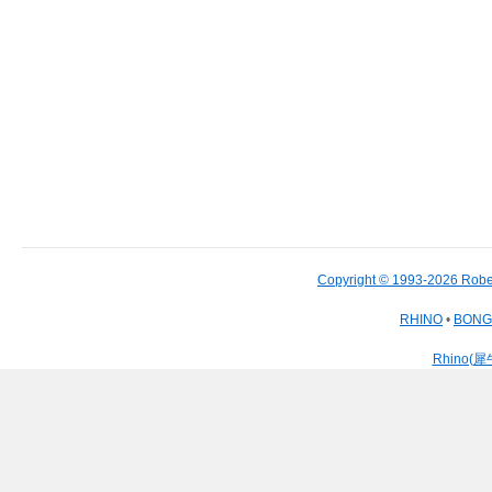
Copyright © 1993-2026 Robe
RHINO
•
BON
Rhino