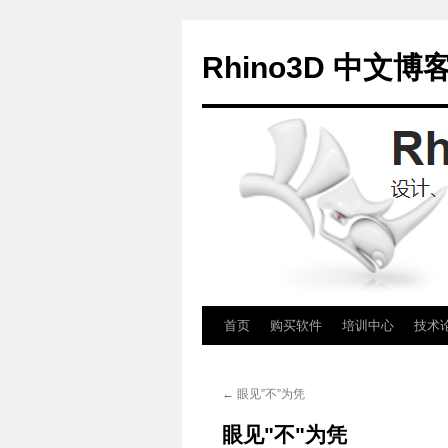
Rhino3D 中文博
跳
首页
购买软件
培训中心
技术
至
←
眼见”不”为凭
正
眼见"不"为凭
文