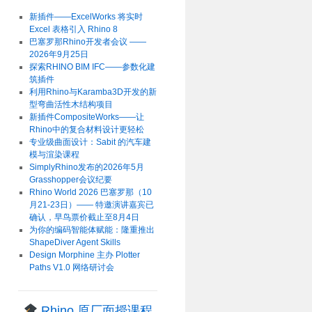
新插件——ExcelWorks 将实时
Excel 表格引入 Rhino 8
巴塞罗那Rhino开发者会议 ——
2026年9月25日
探索RHINO BIM IFC——参数化建
筑插件
利用Rhino与Karamba3D开发的新
型弯曲活性木结构项目
新插件CompositeWorks——让
Rhino中的复合材料设计更轻松
专业级曲面设计：Sabit 的汽车建
模与渲染课程
SimplyRhino发布的2026年5月
Grasshopper会议纪要
Rhino World 2026 巴塞罗那（10
月21-23日）—— 特邀演讲嘉宾已
确认，早鸟票价截止至8月4日
为你的编码智能体赋能：隆重推出
ShapeDiver Agent Skills
Design Morphine 主办 Plotter
Paths V1.0 网络研讨会
Rhino 原厂面授课程