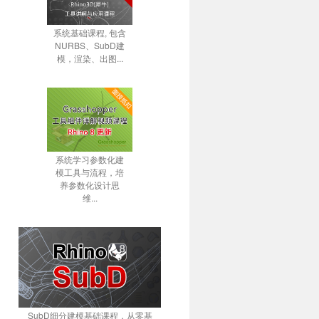
系统基础课程, 包含
NURBS、SubD建
模，渲染、出图...
系统学习参数化建
模工具与流程，培
养参数化设计思
维...
SubD细分建模基础课程，从零基