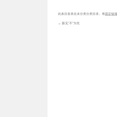
此条目发表在未分类分类目录。将
固定链
←
眼见”不”为凭