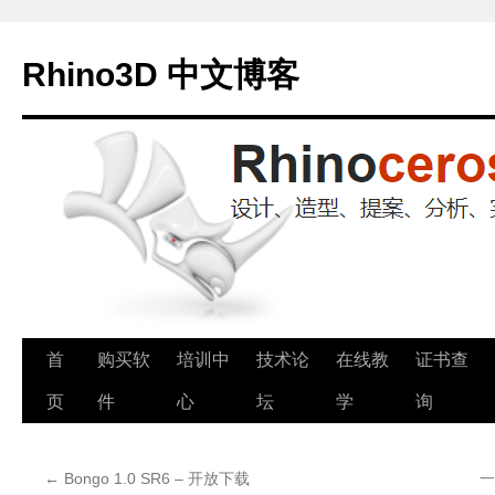
Rhino3D 中文博客
跳
首
购买软
培训中
技术论
在线教
证书查
至
页
件
心
坛
学
询
正
←
Bongo 1.0 SR6 – 开放下载
一
文