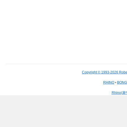
Copyright © 1993-2026 Robe
RHINO
•
BON
Rhino