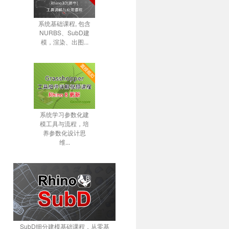
系统基础课程, 包含
NURBS、SubD建
模，渲染、出图...
系统学习参数化建
模工具与流程，培
养参数化设计思
维...
SubD细分建模基础课程，从零基