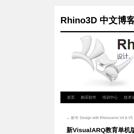
Rhino3D 中文博
跳
首页
购买软件
培训中心
技术
至
←
新书: Design with Rhinoceros V4 & V5
正
新VisualARQ教育单
文