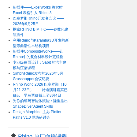
新插件——ExcelWorks 将实时
Excel 表格引入 Rhino 8
巴塞罗那Rhino开发者会议 ——
2026年9月25日
探索RHINO BIM IFC——参数化建
筑插件
利用Rhino与Karamba3D开发的新
型弯曲活性木结构项目
新插件CompositeWorks——让
Rhino中的复合材料设计更轻松
专业级曲面设计：Sabit 的汽车建
模与渲染课程
SimplyRhino发布的2026年5月
Grasshopper会议纪要
Rhino World 2026 巴塞罗那（10
月21-23日）—— 特邀演讲嘉宾已
确认，早鸟票价截止至8月4日
为你的编码智能体赋能：隆重推出
ShapeDiver Agent Skills
Design Morphine 主办 Plotter
Paths V1.0 网络研讨会
Rhino 原厂面授课程