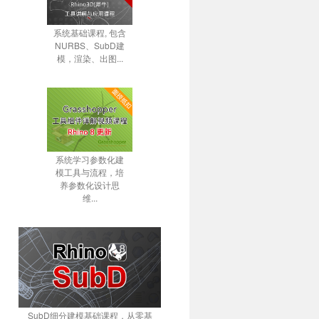
系统基础课程, 包含
NURBS、SubD建
模，渲染、出图...
系统学习参数化建
模工具与流程，培
养参数化设计思
维...
SubD细分建模基础课程，从零基