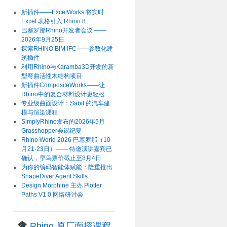
新插件——ExcelWorks 将实时
Excel 表格引入 Rhino 8
巴塞罗那Rhino开发者会议 ——
2026年9月25日
探索RHINO BIM IFC——参数化建
筑插件
利用Rhino与Karamba3D开发的新
型弯曲活性木结构项目
新插件CompositeWorks——让
Rhino中的复合材料设计更轻松
专业级曲面设计：Sabit 的汽车建
模与渲染课程
SimplyRhino发布的2026年5月
Grasshopper会议纪要
Rhino World 2026 巴塞罗那（10
月21-23日）—— 特邀演讲嘉宾已
确认，早鸟票价截止至8月4日
为你的编码智能体赋能：隆重推出
ShapeDiver Agent Skills
Design Morphine 主办 Plotter
Paths V1.0 网络研讨会
Rhino 原厂面授课程