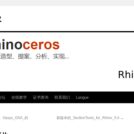
客
论坛
在线教学
证书查询
联系我们
Langue
t、Oasys_GSA_的
新版本的_SectionTools_for_Rhino_5.0
→