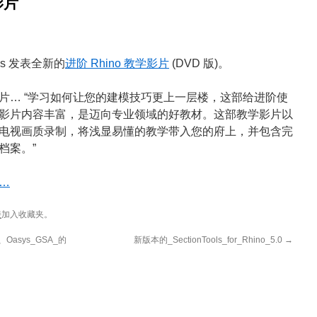
影片
kills 发表全新的
进阶 Rhino 教学影片
(DVD 版)。
片… “学习如何让您的建模技巧更上一层楼，这部给进阶使
影片内容丰富，是迈向专业领域的好教材。这部教学影片以
电视画质录制，将浅显易懂的教学带入您的府上，并包含完
档案。”
…
接
加入收藏夹。
t、Oasys_GSA_的
新版本的_SectionTools_for_Rhino_5.0
→