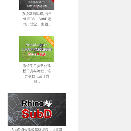
系统基础课程, 包含
NURBS、SubD建
模，渲染、出图...
系统学习参数化建
模工具与流程，培
养参数化设计思
维...
SubD细分建模基础课程，从零基