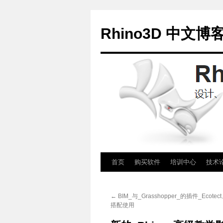
Rhino3D 中文博
跳
首页
购买软件
培训中心
技术
至
←
BIM_与_Grasshopper_的插件_Ecotec
正
搭配使用
文