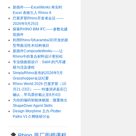
新插件——ExcelWorks 将实时
Excel 表格引入 Rhino 8
巴塞罗那Rhino开发者会议 ——
2026年9月25日
探索RHINO BIM IFC——参数化建
筑插件
利用Rhino与Karamba3D开发的新
型弯曲活性木结构项目
新插件CompositeWorks——让
Rhino中的复合材料设计更轻松
专业级曲面设计：Sabit 的汽车建
模与渲染课程
SimplyRhino发布的2026年5月
Grasshopper会议纪要
Rhino World 2026 巴塞罗那（10
月21-23日）—— 特邀演讲嘉宾已
确认，早鸟票价截止至8月4日
为你的编码智能体赋能：隆重推出
ShapeDiver Agent Skills
Design Morphine 主办 Plotter
Paths V1.0 网络研讨会
Rhino 原厂面授课程