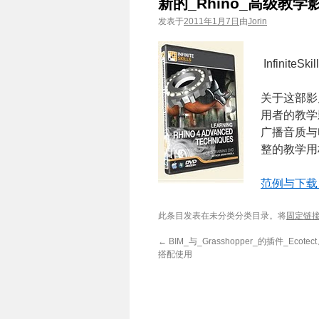
新的_Rhino_高级教学
发表于
2011年1月7日
由
Jorin
InfiniteS
关于这部影
用者的教学
广播音质与
整的教学用
范例与下载
此条目发表在未分类分类目录。将
固定链
←
BIM_与_Grasshopper_的插件_Ecotec
搭配使用