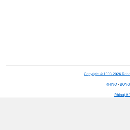
Copyright © 1993-2026 Robe
RHINO
•
BON
Rhino