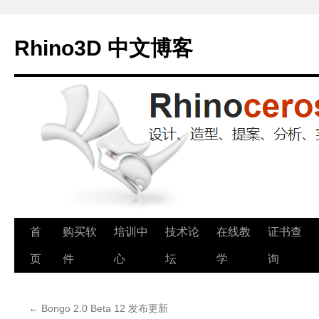
Rhino3D 中文博客
跳
首
购买软
培训中
技术论
在线教
证书查
至
页
件
心
坛
学
询
正
←
Bongo 2.0 Beta 12 发布更新
文