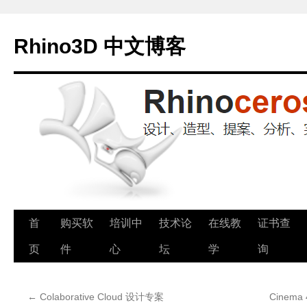
Rhino3D 中文博客
跳
首
购买软
培训中
技术论
在线教
证书查
至
页
件
心
坛
学
询
正
←
Colaborative Cloud 设计专案
Cinem
文