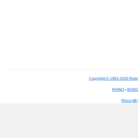
Copyright © 1993-2026 Robe
RHINO
•
BON
Rhino