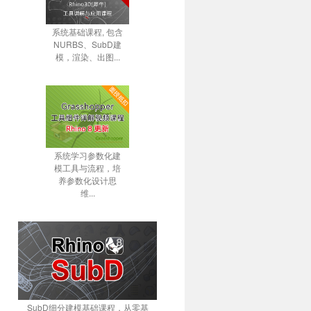
系统基础课程, 包含
NURBS、SubD建
模，渲染、出图...
系统学习参数化建
模工具与流程，培
养参数化设计思
维...
SubD细分建模基础课程，从零基