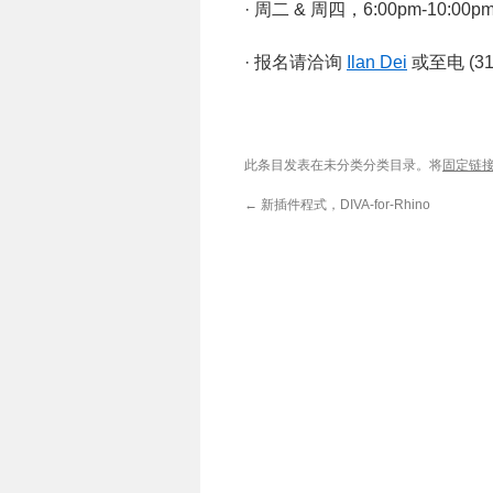
· 周二 & 周四，6:00pm-10:00p
· 报名请洽询
Ilan Dei
或至电 (31
此条目发表在未分类分类目录。将
固定链
←
新插件程式，DIVA-for-Rhino