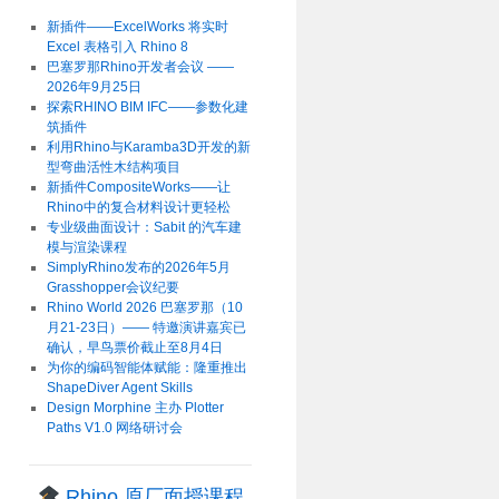
新插件——ExcelWorks 将实时
Excel 表格引入 Rhino 8
巴塞罗那Rhino开发者会议 ——
2026年9月25日
探索RHINO BIM IFC——参数化建
筑插件
利用Rhino与Karamba3D开发的新
型弯曲活性木结构项目
新插件CompositeWorks——让
Rhino中的复合材料设计更轻松
专业级曲面设计：Sabit 的汽车建
模与渲染课程
SimplyRhino发布的2026年5月
Grasshopper会议纪要
Rhino World 2026 巴塞罗那（10
月21-23日）—— 特邀演讲嘉宾已
确认，早鸟票价截止至8月4日
为你的编码智能体赋能：隆重推出
ShapeDiver Agent Skills
Design Morphine 主办 Plotter
Paths V1.0 网络研讨会
Rhino 原厂面授课程