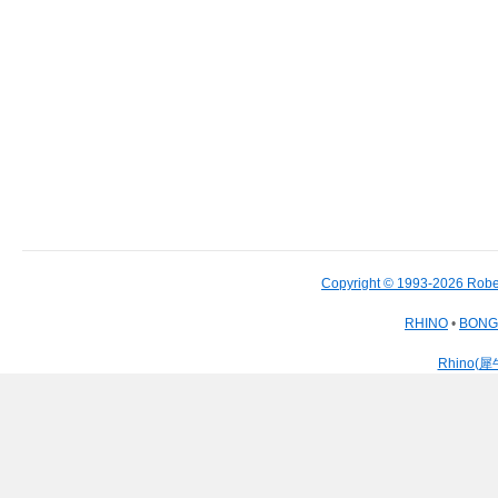
Copyright © 1993-2026 Robe
RHINO
•
BON
Rhino