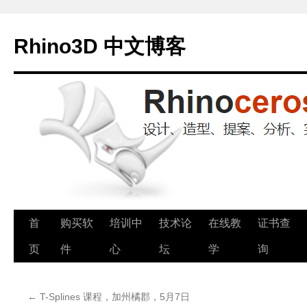
Rhino3D 中文博客
跳
首
购买软
培训中
技术论
在线教
证书查
至
页
件
心
坛
学
询
正
←
T-Splines 课程，加州橘郡，5月7日
文