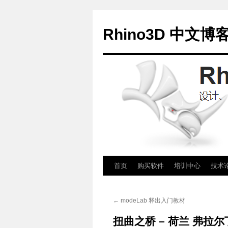
Rhino3D 中文博
跳
首页
购买软件
培训中心
技术
至
←
modeLab 释出入门教材
正
扭曲之桥 – 荷兰 弗拉
文