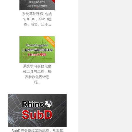
系统基础课程, 包含
NURBS、SubD建
模，渲染、出图...
系统学习参数化建
模工具与流程，培
养参数化设计思
维...
SubD细分建模基础课程，从零基