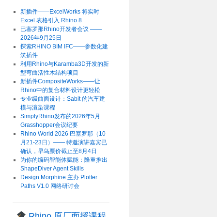
新插件——ExcelWorks 将实时
Excel 表格引入 Rhino 8
巴塞罗那Rhino开发者会议 ——
2026年9月25日
探索RHINO BIM IFC——参数化建
筑插件
利用Rhino与Karamba3D开发的新
型弯曲活性木结构项目
新插件CompositeWorks——让
Rhino中的复合材料设计更轻松
专业级曲面设计：Sabit 的汽车建
模与渲染课程
SimplyRhino发布的2026年5月
Grasshopper会议纪要
Rhino World 2026 巴塞罗那（10
月21-23日）—— 特邀演讲嘉宾已
确认，早鸟票价截止至8月4日
为你的编码智能体赋能：隆重推出
ShapeDiver Agent Skills
Design Morphine 主办 Plotter
Paths V1.0 网络研讨会
Rhino 原厂面授课程