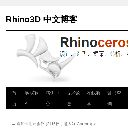
Rhino3D 中文博客
跳
首
购买软
培训中
技术论
在线教
证书查
至
页
件
心
坛
学
询
正
←
造船业用户会议 (2月6日，意大利 Carrara) >
文