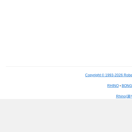
Copyright © 1993-2026 Robe
RHINO
•
BON
Rhino