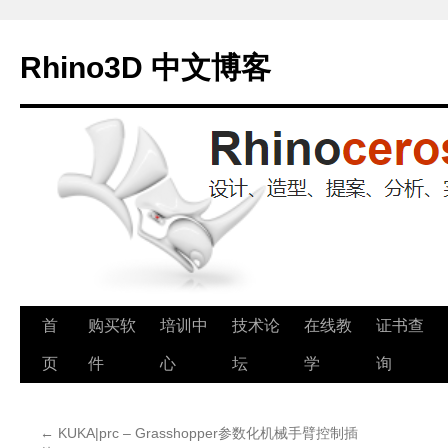
Rhino3D 中文博客
跳
首
购买软
培训中
技术论
在线教
证书查
至
页
件
心
坛
学
询
正
←
KUKA|prc – Grasshopper参数化机械手臂控制插
文