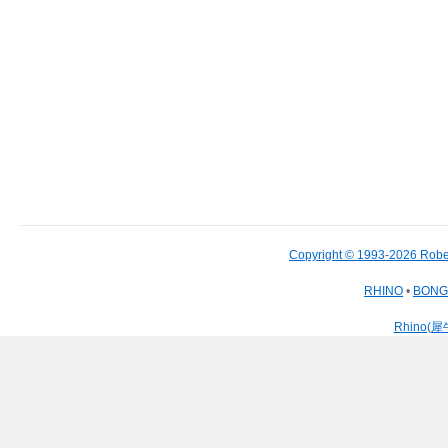
Copyright © 1993-2026 Robe
RHINO
•
BON
Rhino