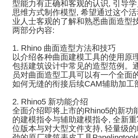
型能力有正确和客观的认识, 引导
思维方式
制作
模型
, 希望通过这个
业人士客观的了解和熟悉曲面造型技
两部分内容:
1. Rhino 曲面造型方法
以介绍各种曲面
建模
工具
的使用原
包括建筑设计中常见的造型范例。
员对曲面造型工具可以有一个全面
如何
无缝的衔接后续CAM辅
2. Rhino5 新
功能
介绍
全面介绍即将上市的Rhino5的新功能
的建模指令与辅助建模指令, 全新重写
位版本与对大型
文件
支持, 轻量级的Ex
劲的原厂建筑表皮工具Panelingtoo