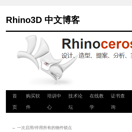
Rhino3D 中文博客
跳
首
购买软
培训中
技术论
在线教
证书查
至
页
件
心
坛
学
询
正
←
一次启用/停用所有的物件锁点
文