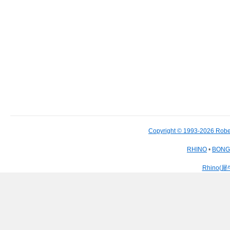
Copyright © 1993-2026 Robe
RHINO
•
BON
Rhino