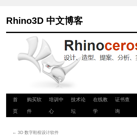
Rhino3D 中文博客
跳
首
购买软
培训中
技术论
在线教
证书查
至
页
件
心
坛
学
询
正
←
3D 数字鞋楦设计软件
文