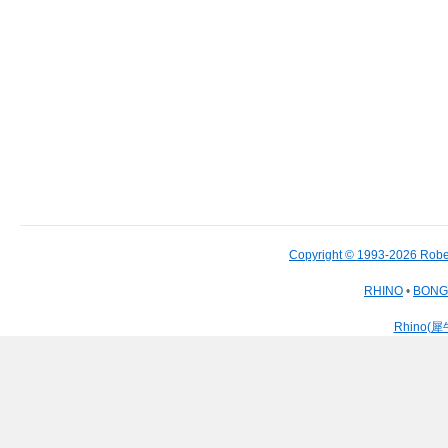
Copyright © 1993-2026 Robe
RHINO
•
BON
Rhino