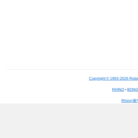
Copyright © 1993-2026 Robe
RHINO
•
BON
Rhino