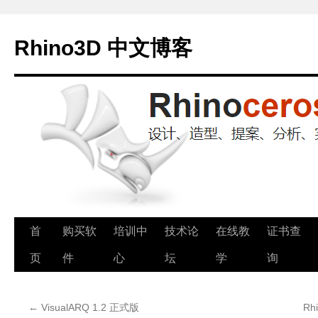
Rhino3D 中文博客
跳
首
购买软
培训中
技术论
在线教
证书查
至
页
件
心
坛
学
询
正
←
VisualARQ 1.2 正式版
Rh
文